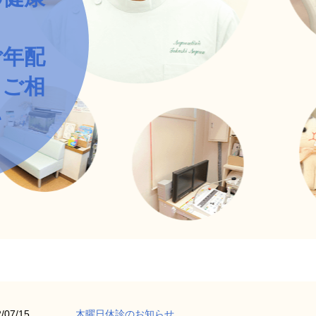
ト
ご年配
もご相
い
/07/15
木曜日休診のお知らせ