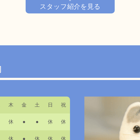
スタッフ紹介を見る
内
水
木
金
土
日
祝
休
●
●
休
休
休
●
休
休
休