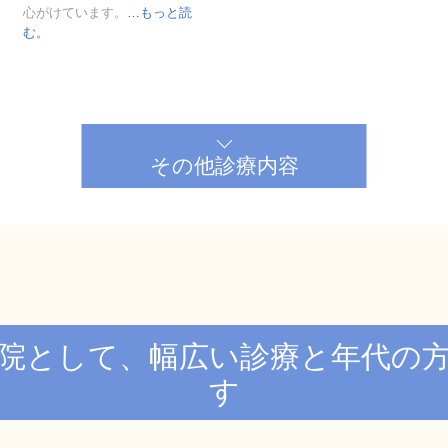
心がけています。
…もっと読
む。
その他診療内容
院として、幅広い診療と年代の
す